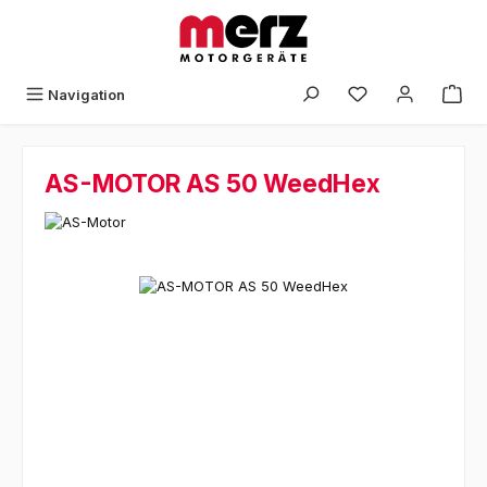
Zum Hauptinhalt springen
Navigation
AS-MOTOR AS 50 WeedHex
Bildergalerie überspringen