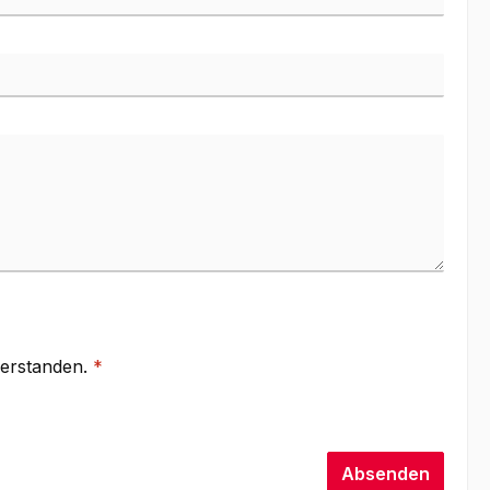
verstanden.
*
Absenden