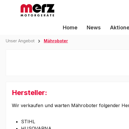
m Hauptinhalt springen
Zur Suche springen
Zur Hauptnavigation springen
Home
News
Aktion
Unser Angebot
Mähroboter
Hersteller:
Wir verkaufen und warten Mähroboter folgender Hers
STIHL
HUSQVARNA