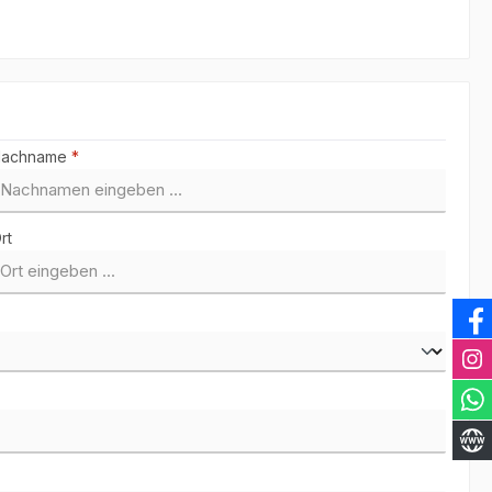
Nachname
*
rt