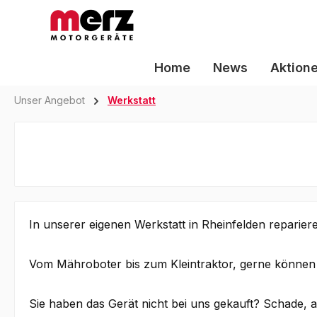
m Hauptinhalt springen
Zur Suche springen
Zur Hauptnavigation springen
Home
News
Aktion
Unser Angebot
Werkstatt
In unserer eigenen Werkstatt in Rheinfelden reparier
Vom Mähroboter bis zum Kleintraktor, gerne können S
Sie haben das Gerät nicht bei uns gekauft? Schade, a