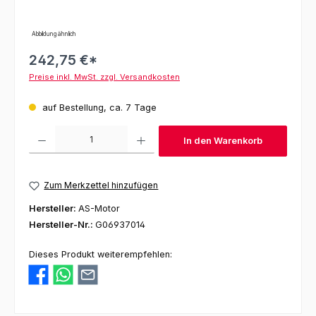
Abbildung ähnlich
242,75 €*
Preise inkl. MwSt. zzgl. Versandkosten
auf Bestellung, ca. 7 Tage
Produkt Anzahl: Gib den gewünschten Wert ein oder benutze die Schaltfl
In den Warenkorb
Zum Merkzettel hinzufügen
Hersteller:
AS-Motor
Hersteller-Nr.:
G06937014
Dieses Produkt weiterempfehlen: