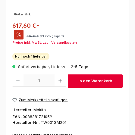
Abbildung ähnlich
617,60 €*
%
Regulärer Preis:
784,45 €
(21.27% gespart)
Preise inkl. MwSt. zzgl. Versandkosten
Nur noch 1 lieferbar
Sofort verfügbar, Lieferzeit: 2-5 Tage
Produkt Anzahl: Gib den gewünschten Wert ein oder benutze die Schaltfl
In den Warenkorb
Zum Merkzettel hinzufügen
Hersteller:
Makita
EAN:
0088381721059
Hersteller-Nr.:
TW001GM201