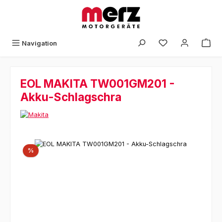
Zum Hauptinhalt springen
Navigation
EOL MAKITA TW001GM201 -
Akku-Schlagschra
Bildergalerie überspringen
Rabatt
%