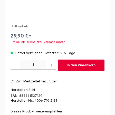
Abbildung ähnlich
29,90 €*
Preise inkl. MwSt. zzgl. Versandkosten
Sofort verfügbar, Lieferzeit: 2-5 Tage
Produkt Anzahl: Gib den gewünschten Wert ein oder benutze die Schaltfl
In den Warenkorb
Zum Merkzettel hinzufügen
Hersteller:
Stihl
EAN:
886661537129
Hersteller-Nr.:
4006 710 2131
Dieses Produkt weiterempfehlen: