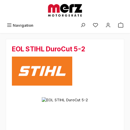
Zum Hauptinhalt springen
Navigation
EOL STIHL DuroCut 5-2
Bildergalerie überspringen