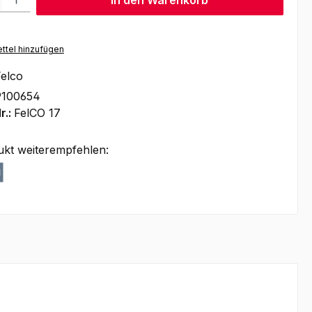
In den Warenkorb
ttel hinzufügen
elco
9100654
r.:
FelCO 17
ukt weiterempfehlen: