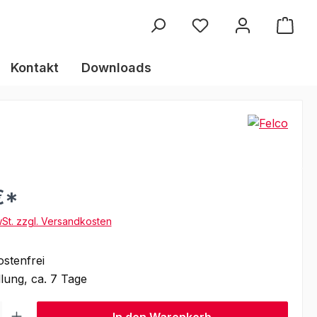
Kontakt
Downloads
€*
wSt. zzgl. Versandkosten
stenfrei
lung, ca. 7 Tage
l: Gib den gewünschten Wert ein oder benutze die Schaltflächen um