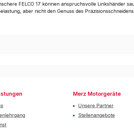
chere FELCO 17 können anspruchsvolle Linkshänder sauber
lbelastung, aber nicht den Genuss des Präzisionsschneidens
istungen
Merz Motorgeräte
op
Unsere Partner
enlehrgang
Stellenangebote
nst