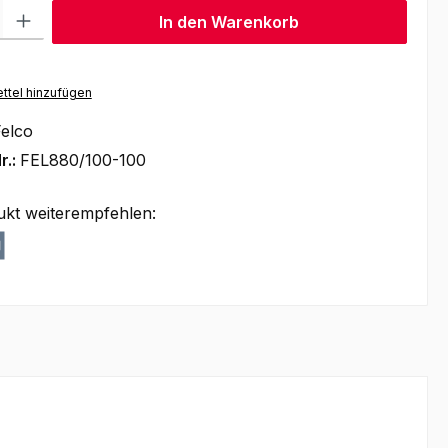
l: Gib den gewünschten Wert ein oder benutze die Schaltflächen um
In den Warenkorb
ttel hinzufügen
elco
r.:
FEL880/100-100
ukt weiterempfehlen: