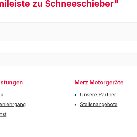
ileiste zu Schneeschieber"
istungen
Merz Motorgeräte
op
Unsere Partner
enlehrgang
Stellenangebote
nst