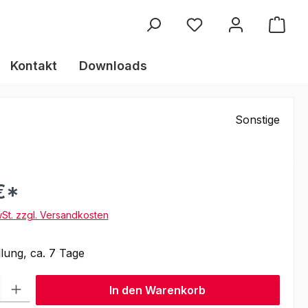
Kontakt
Downloads
Sonstige
€*
wSt. zzgl. Versandkosten
lung, ca. 7 Tage
l: Gib den gewünschten Wert ein oder benutze die Schaltflächen um
In den Warenkorb