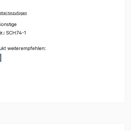
ttel hinzufügen
onstige
r.:
SCH74-1
ukt weiterempfehlen: