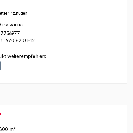
ttel hinzufügen
Husqvarna
77756977
r.:
970 82 01-12
ukt weiterempfehlen:
"
.800 m²