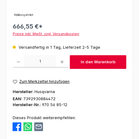
Abbildung ähnlich
666,55 €*
Preise inkl. MwSt. zzgl. Versandkosten
Versandfertig in 1 Tag, Lieferzeit 2-5 Tage
Produkt Anzahl: Gib den gewünschten Wert ein oder benutze die Schaltfl
In den Warenkorb
Zum Merkzettel hinzufügen
Hersteller:
Husqvarna
EAN:
7392930884472
Hersteller-Nr.:
970 56 85-12
Dieses Produkt weiterempfehlen: