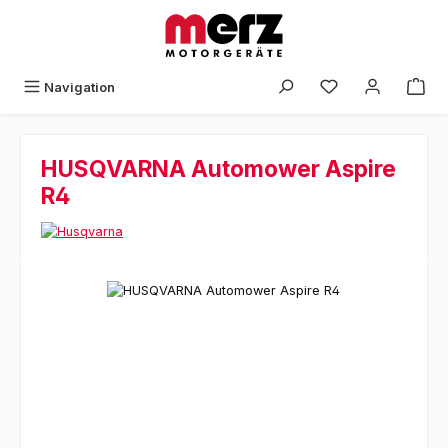
Zum Hauptinhalt springen
Navigation
HUSQVARNA Automower Aspire
R4
Bildergalerie überspringen