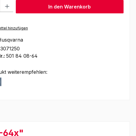
l: Gib den gewünschten Wert ein oder benutze die Schaltflächen um
In den Warenkorb
ttel hinzufügen
Husqvarna
83071250
r.:
501 84 08-64
ukt weiterempfehlen:
3-64x"