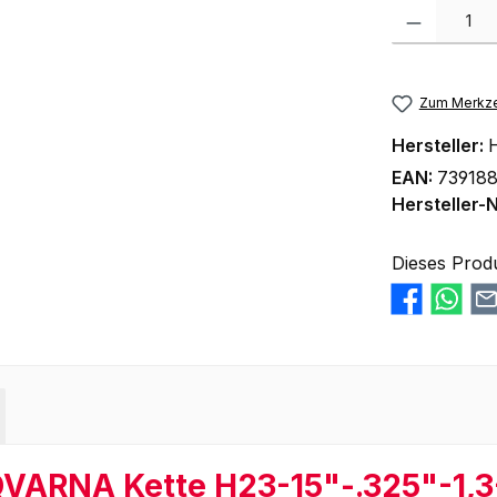
Produkt Anzah
Zum Merkze
Hersteller:
EAN:
73918
Hersteller-N
Dieses Prod
VARNA Kette H23-15"-.325"-1,