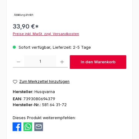
Abbildung ähnlich
33,90 €*
Preise inkl. MwSt. zzgl. Versandkosten
Sofort verfügbar, Lieferzeit: 2-5 Tage
Produkt Anzahl: Gib den gewünschten Wert ein oder benutze die Schaltfl
In den Warenkorb
Zum Merkzettel hinzufügen
Hersteller:
Husqvarna
EAN:
7393080694379
Hersteller-Nr.:
581 64 31-72
Dieses Produkt weiterempfehlen: