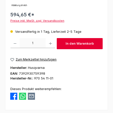
Abbildung ähnlich
594,65 €*
Preise inkl. MwSt. zzgl. Versandkosten
Versandfertig in 1 Tag, Lieferzeit 2-5 Tage
Produkt Anzahl: Gib den gewünschten Wert ein oder benutze die Schaltfl
In den Warenkorb
Zum Merkzettel hinzufügen
Hersteller:
Husqvarna
EAN:
7392930759398
Hersteller-Nr.:
970 54 11-01
Dieses Produkt weiterempfehlen: