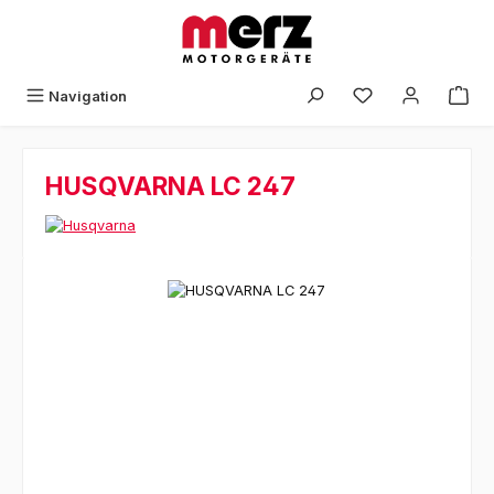
Zum Hauptinhalt springen
Navigation
HUSQVARNA LC 247
Bildergalerie überspringen