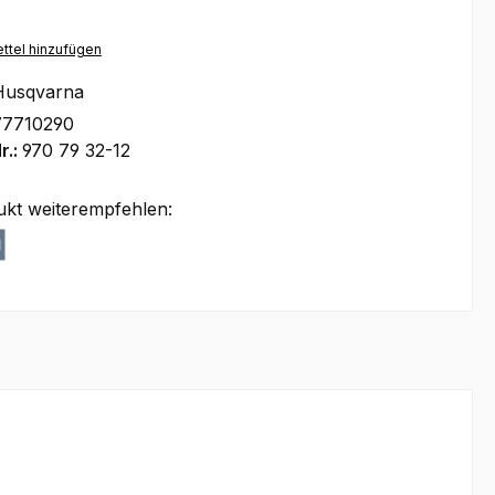
ttel hinzufügen
Husqvarna
77710290
r.:
970 79 32-12
ukt weiterempfehlen: