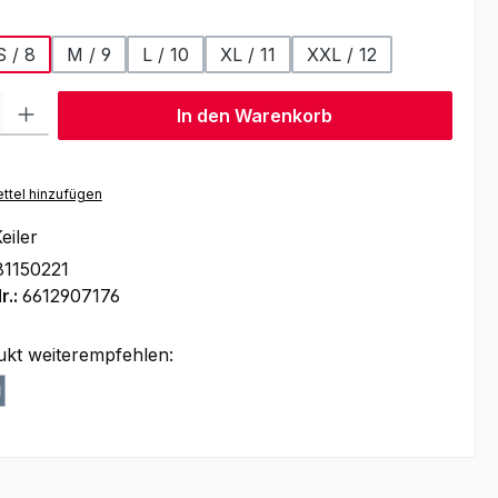
ählen
S / 8
M / 9
L / 10
XL / 11
XXL / 12
l: Gib den gewünschten Wert ein oder benutze die Schaltflächen um
In den Warenkorb
ttel hinzufügen
eiler
1150221
r.:
6612907176
ukt weiterempfehlen: