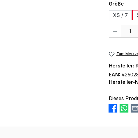
ausw
Größe
XS / 7
Produkt Anzah
Zum Merkze
Hersteller:
K
EAN:
426028
Hersteller-N
Dieses Prod