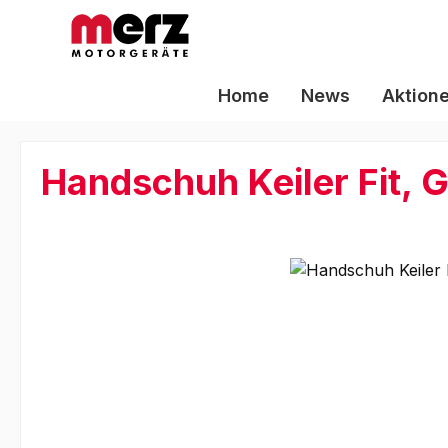
m Hauptinhalt springen
Zur Suche springen
Zur Hauptnavigation springen
Home
News
Aktion
Handschuh Keiler Fit, G
Bildergalerie überspringen