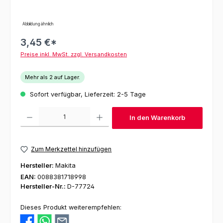
Abbildung ähnlich
3,45 €*
Preise inkl. MwSt. zzgl. Versandkosten
Mehr als 2 auf Lager.
Sofort verfügbar, Lieferzeit: 2-5 Tage
Produkt Anzahl: Gib den gewünschten Wert ein oder benutze die Schaltfl
In den Warenkorb
Zum Merkzettel hinzufügen
Hersteller:
Makita
EAN:
0088381718998
Hersteller-Nr.:
D-77724
Dieses Produkt weiterempfehlen: