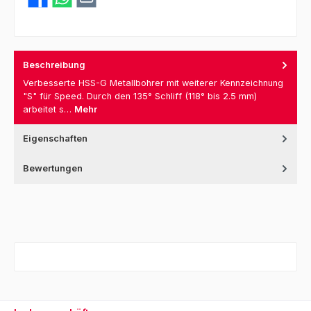
Beschreibung
Verbesserte HSS-G Metallbohrer mit weiterer Kennzeichnung
"S" für Speed. Durch den 135° Schliff (118° bis 2.5 mm)
arbeitet s…
Mehr
Eigenschaften
Bewertungen