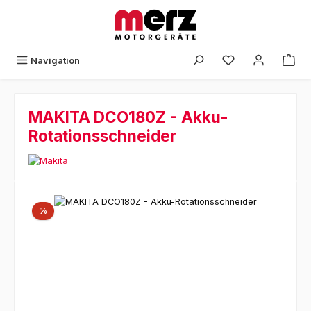
Zum Hauptinhalt springen
Navigation
MAKITA DCO180Z - Akku-
Rotationsschneider
Bildergalerie überspringen
Rabatt
%