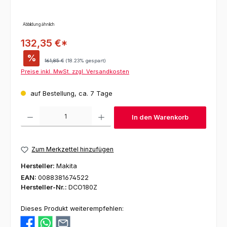
Abbildung ähnlich
132,35 €*
%
Regulärer Preis:
161,85 €
(18.23% gespart)
Preise inkl. MwSt. zzgl. Versandkosten
auf Bestellung, ca. 7 Tage
Produkt Anzahl: Gib den gewünschten Wert ein oder benutze die Schaltfl
In den Warenkorb
Zum Merkzettel hinzufügen
Hersteller:
Makita
EAN:
0088381674522
Hersteller-Nr.:
DCO180Z
Dieses Produkt weiterempfehlen: