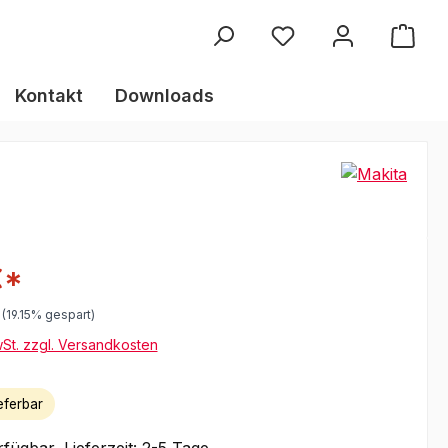
Kontakt
Downloads
€*
r Preis:
(19.15% gespart)
wSt. zzgl. Versandkosten
eferbar