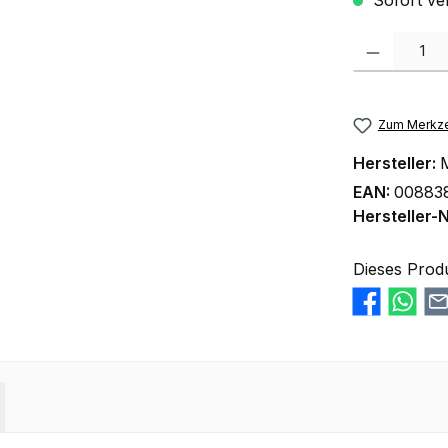
Sofort ver
Produkt Anzah
Zum Merkze
Hersteller:
M
EAN:
008838
Hersteller-N
Dieses Prod