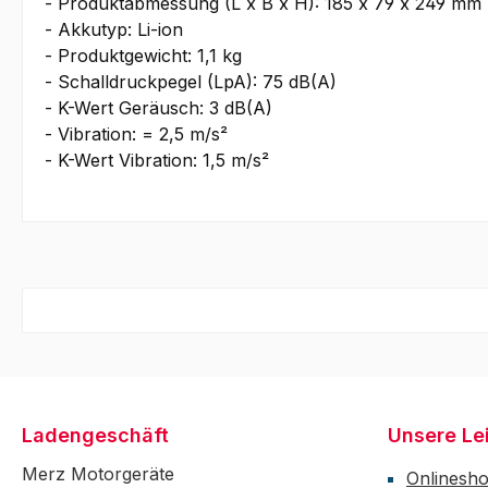
- Produktabmessung (L x B x H): 185 x 79 x 249 mm
- Akkutyp: Li-ion
- Produktgewicht: 1,1 kg
- Schalldruckpegel (LpA): 75 dB(A)
- K-Wert Geräusch: 3 dB(A)
- Vibration: = 2,5 m/s²
- K-Wert Vibration: 1,5 m/s²
Ladengeschäft
Unsere Le
Merz Motorgeräte
Onlinesh