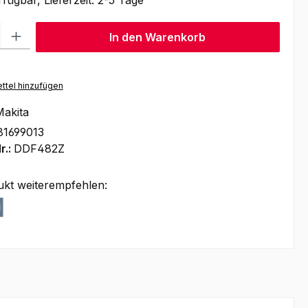
fügbar, Lieferzeit: 2-5 Tage
l: Gib den gewünschten Wert ein oder benutze die Schaltflächen um
In den Warenkorb
ttel hinzufügen
akita
1699013
r.:
DDF482Z
ukt weiterempfehlen: