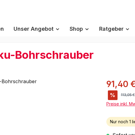
en
Unser Angebot
Shop
Ratgeber
ku-Bohrschrauber
91,40 
%
Reguläre
113,05 €
Preise inkl. M
Nur noch 1 li