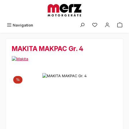
Zum Hauptinhalt springen
Navigation
MAKITA MAKPAC Gr. 4
Bildergalerie überspringen
Rabatt
%