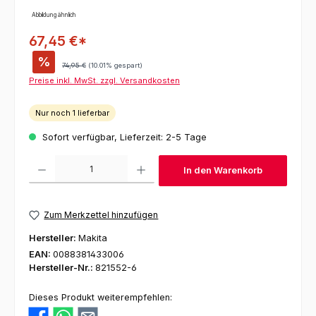
Abbildung ähnlich
67,45 €*
%
Regulärer Preis:
74,95 €
(10.01% gespart)
Preise inkl. MwSt. zzgl. Versandkosten
Nur noch 1 lieferbar
Sofort verfügbar, Lieferzeit: 2-5 Tage
Produkt Anzahl: Gib den gewünschten Wert ein oder benutze die Schaltfl
In den Warenkorb
Zum Merkzettel hinzufügen
Hersteller:
Makita
EAN:
0088381433006
Hersteller-Nr.:
821552-6
Dieses Produkt weiterempfehlen: