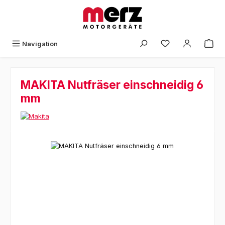
Zum Hauptinhalt springen
Navigation
MAKITA Nutfräser einschneidig 6
mm
Bildergalerie überspringen