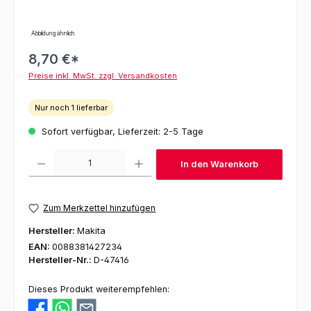
Abbildung ähnlich
8,70 €*
Preise inkl. MwSt. zzgl. Versandkosten
Nur noch 1 lieferbar
Sofort verfügbar, Lieferzeit: 2-5 Tage
Produkt Anzahl: Gib den gewünschten Wert ein oder benutze die Schaltfl
In den Warenkorb
Zum Merkzettel hinzufügen
Hersteller:
Makita
EAN:
0088381427234
Hersteller-Nr.:
D-47416
Dieses Produkt weiterempfehlen: