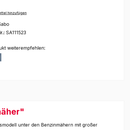
ttel hinzufügen
Sabo
r.:
SA111523
ukt weiterempfehlen:
mäher"
egsmodell unter den Benzinmähern mit großer