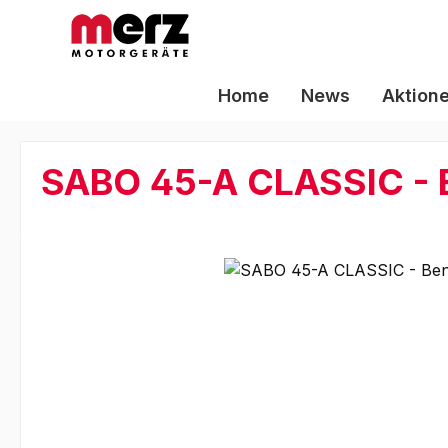
m Hauptinhalt springen
Zur Suche springen
Zur Hauptnavigation springen
Home
News
Aktion
SABO 45-A CLASSIC - 
Bildergalerie überspringen