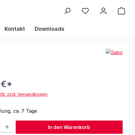
Kontakt
Downloads
 €*
wSt. zzgl. Versandkosten
lung, ca. 7 Tage
l: Gib den gewünschten Wert ein oder benutze die Schaltflächen um
In den Warenkorb