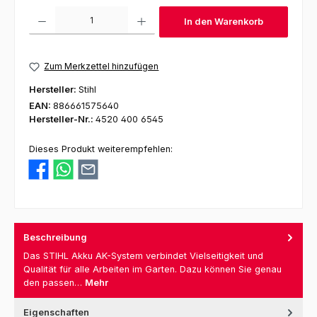
Produkt Anzahl: Gib den gewünschten Wert ein oder benutze die Schaltfl
In den Warenkorb
Zum Merkzettel hinzufügen
Hersteller:
Stihl
EAN:
886661575640
Hersteller-Nr.:
4520 400 6545
Dieses Produkt weiterempfehlen:
Beschreibung
Das STIHL Akku AK-System verbindet Vielseitigkeit und
Qualität für alle Arbeiten im Garten. Dazu können Sie genau
den passen…
Mehr
Eigenschaften