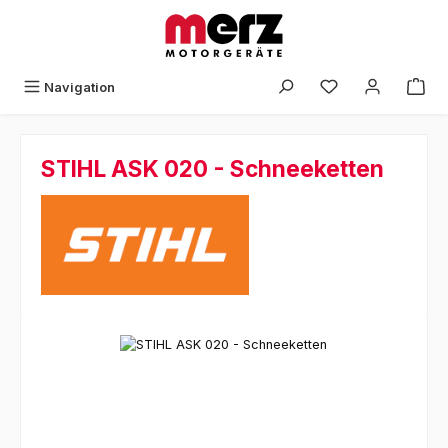
Zum Hauptinhalt springen
Navigation
STIHL ASK 020 - Schneeketten
Bildergalerie überspringen