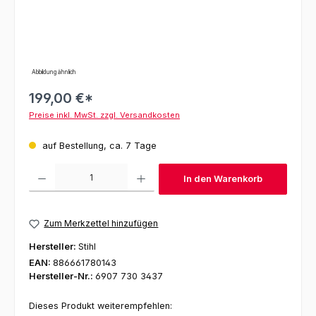
Abbildung ähnlich
199,00 €*
Preise inkl. MwSt. zzgl. Versandkosten
auf Bestellung, ca. 7 Tage
Produkt Anzahl: Gib den gewünschten Wert ein oder benutze die Schaltfl
In den Warenkorb
Zum Merkzettel hinzufügen
Hersteller:
Stihl
EAN:
886661780143
Hersteller-Nr.:
6907 730 3437
Dieses Produkt weiterempfehlen: