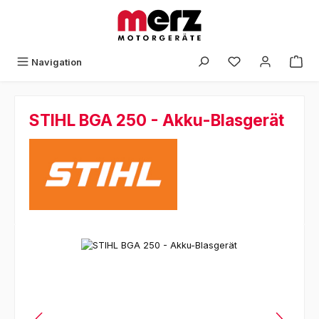
Zum Hauptinhalt springen
Navigation
STIHL BGA 250 - Akku-Blasgerät
Bildergalerie überspringen