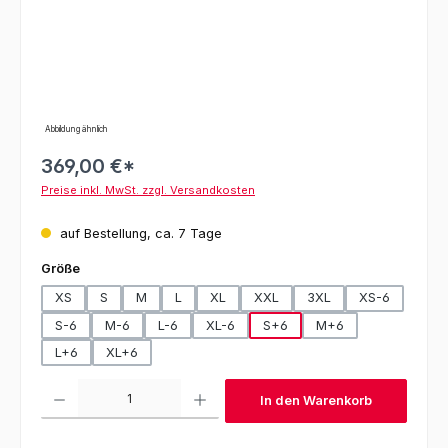
Abbildung ähnlich
369,00 €*
Preise inkl. MwSt. zzgl. Versandkosten
auf Bestellung, ca. 7 Tage
auswählen
Größe
XS
S
M
L
XL
XXL
3XL
XS-6
S-6
M-6
L-6
XL-6
S+6
M+6
L+6
XL+6
Produkt Anzahl: Gib den gewünschten Wert ein oder benutze die Schaltfl
In den Warenkorb