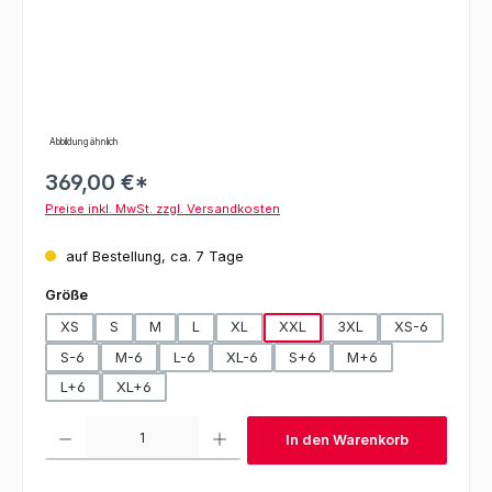
Abbildung ähnlich
369,00 €*
Preise inkl. MwSt. zzgl. Versandkosten
auf Bestellung, ca. 7 Tage
auswählen
Größe
XS
S
M
L
XL
XXL
3XL
XS-6
S-6
M-6
L-6
XL-6
S+6
M+6
L+6
XL+6
Produkt Anzahl: Gib den gewünschten Wert ein oder benutze die Schaltfl
In den Warenkorb