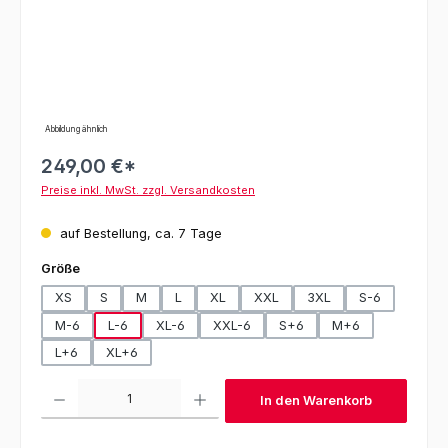
Abbildung ähnlich
249,00 €*
Preise inkl. MwSt. zzgl. Versandkosten
auf Bestellung, ca. 7 Tage
auswählen
Größe
XS
S
M
L
XL
XXL
3XL
S-6
M-6
L-6
XL-6
XXL-6
S+6
M+6
L+6
XL+6
Produkt Anzahl: Gib den gewünschten Wert ein oder benutze die Schaltfl
In den Warenkorb