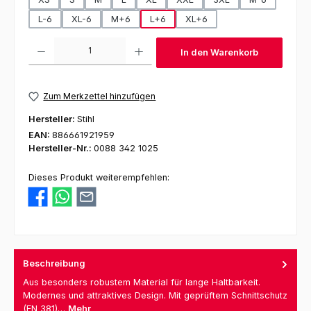
L-6
XL-6
M+6
L+6
XL+6
Produkt Anzahl: Gib den gewünschten Wert ein oder benutze die Schaltfl
In den Warenkorb
Zum Merkzettel hinzufügen
Hersteller:
Stihl
EAN:
886661921959
Hersteller-Nr.:
0088 342 1025
Dieses Produkt weiterempfehlen:
Beschreibung
Aus besonders robustem Material für lange Haltbarkeit.
Modernes und attraktives Design. Mit geprüftem Schnittschutz
(EN 381)…
Mehr