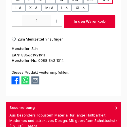
L-6
XL-6
M+6
L+6
XL+6
Produkt Anzahl: Gib den gewünschten Wert ein oder benutze die Schaltfl
In den Warenkorb
Zum Merkzettel hinzufügen
Hersteller:
Stihl
EAN:
886661921911
Hersteller-Nr.:
0088 342 1014
Dieses Produkt weiterempfehlen:
Beschreibung
Aus besonders robustem Material für lange Haltbarkeit.
Modernes und attraktives Design. Mit geprüftem Schnittschutz
(EN 381)…
Mehr