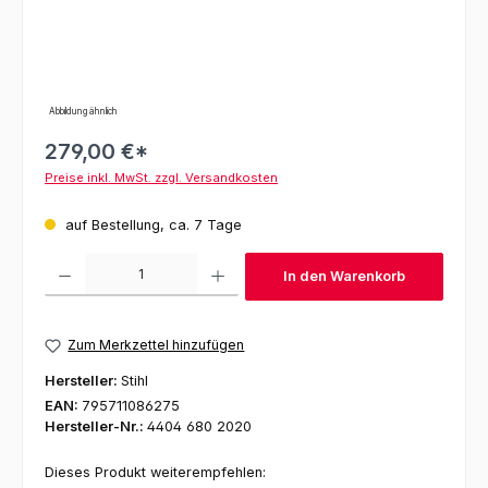
Abbildung ähnlich
279,00 €*
Preise inkl. MwSt. zzgl. Versandkosten
auf Bestellung, ca. 7 Tage
Produkt Anzahl: Gib den gewünschten Wert ein oder benutze die Schaltfl
In den Warenkorb
Zum Merkzettel hinzufügen
Hersteller:
Stihl
EAN:
795711086275
Hersteller-Nr.:
4404 680 2020
Dieses Produkt weiterempfehlen: