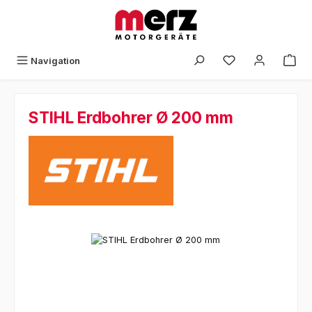
Zum Hauptinhalt springen
Navigation
STIHL Erdbohrer Ø 200 mm
Bildergalerie überspringen