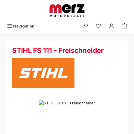
Zum Hauptinhalt springen
Navigation
STIHL FS 111 - Freischneider
Bildergalerie überspringen