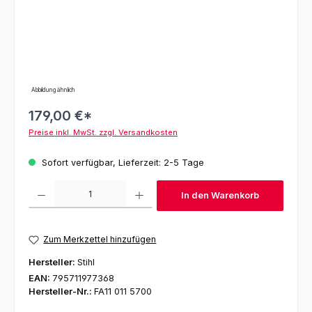
Abbildung ähnlich
179,00 €*
Preise inkl. MwSt. zzgl. Versandkosten
Sofort verfügbar, Lieferzeit: 2-5 Tage
Produkt Anzahl: Gib den gewünschten Wert ein oder benutze die Schaltfl
In den Warenkorb
Zum Merkzettel hinzufügen
Hersteller:
Stihl
EAN:
795711977368
Hersteller-Nr.:
FA11 011 5700