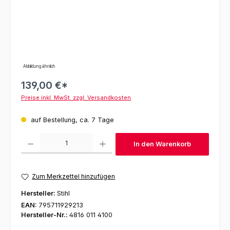
Abbildung ähnlich
139,00 €*
Preise inkl. MwSt. zzgl. Versandkosten
auf Bestellung, ca. 7 Tage
Produkt Anzahl: Gib den gewünschten Wert ein oder benutze die Schaltfl
In den Warenkorb
Zum Merkzettel hinzufügen
Hersteller:
Stihl
EAN:
795711929213
Hersteller-Nr.:
4816 011 4100