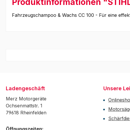
Produktinformationen "STIH
Fahrzeugschampoo & Wachs CC 100 - Für eine effekt
Ladengeschäft
Unsere Le
Merz Motorgeräte
Onlinesh
Ochsenmattstr. 1
Motorsäg
79618 Rheinfelden
Schärfdie
Öffnungszeiten: