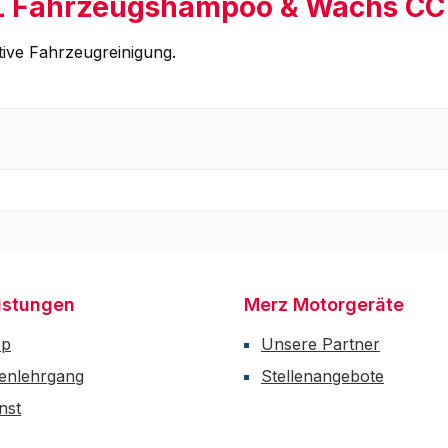
L Fahrzeugshampoo & Wachs CC 1
ive Fahrzeugreinigung.
istungen
Merz Motorgeräte
op
Unsere Partner
enlehrgang
Stellenangebote
nst