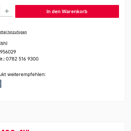
l: Gib den gewünschten Wert ein oder benutze die Schaltflächen um
In den Warenkorb
ttel hinzufügen
tihl
956029
r.:
0782 516 9300
ukt weiterempfehlen: