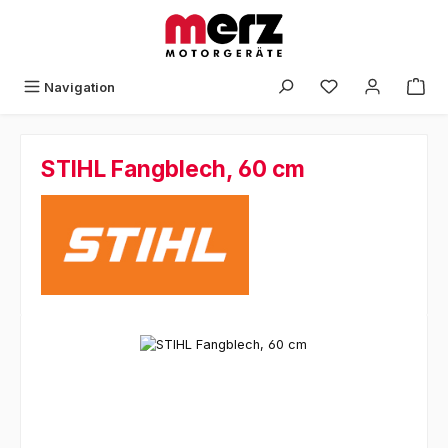
Zum Hauptinhalt springen
Navigation
STIHL Fangblech, 60 cm
Bildergalerie überspringen