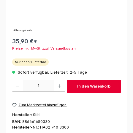
Abbildung ähnlich
35,90 €*
Preise inkl. MwSt. zzgl. Versandkosten
Nur noch 1 lieferbar
Sofort verfügbar, Lieferzeit: 2-5 Tage
Produkt Anzahl: Gib den gewünschten Wert ein oder benutze die Schaltfl
In den Warenkorb
Zum Merkzettel hinzufügen
Hersteller:
Stihl
EAN:
886661650330
Hersteller-Nr.:
HA02 740 3300