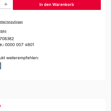
l: Gib den gewünschten Wert ein oder benutze die Schaltflächen um
In den Warenkorb
ttel hinzufügen
tihl
1708382
r.:
0000 007 4801
ukt weiterempfehlen:
"