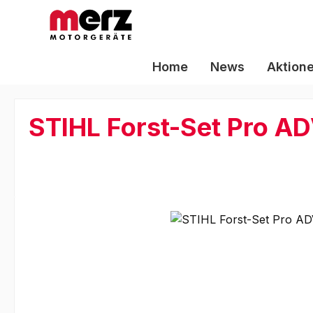
m Hauptinhalt springen
Zur Suche springen
Zur Hauptnavigation springen
Home
News
Aktion
STIHL Forst-Set Pro A
Bildergalerie überspringen