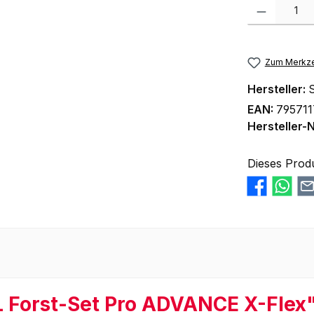
Produkt Anzah
Zum Merkze
Hersteller:
S
EAN:
79571
Hersteller-N
Dieses Prod
L Forst-Set Pro ADVANCE X-Flex