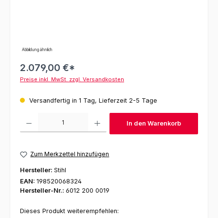
Abbildung ähnlich
2.079,00 €*
Preise inkl. MwSt. zzgl. Versandkosten
Versandfertig in 1 Tag, Lieferzeit 2-5 Tage
Produkt Anzahl: Gib den gewünschten Wert ein oder benutze die Schaltfl
In den Warenkorb
Zum Merkzettel hinzufügen
Hersteller:
Stihl
EAN:
198520068324
Hersteller-Nr.:
6012 200 0019
Dieses Produkt weiterempfehlen: