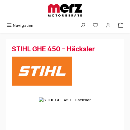
Zum Hauptinhalt springen
Navigation
STIHL GHE 450 - Häcksler
Bildergalerie überspringen