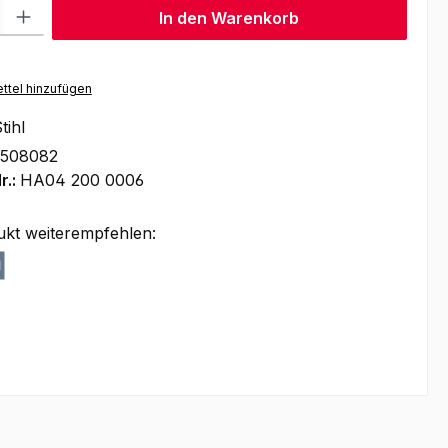
l: Gib den gewünschten Wert ein oder benutze die Schaltflächen um
In den Warenkorb
ttel hinzufügen
tihl
1508082
r.:
HA04 200 0006
ukt weiterempfehlen: