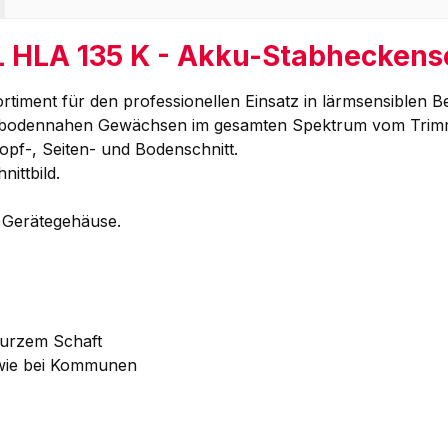
L HLA 135 K - Akku-Stabheckens
iment für den professionellen Einsatz in lärmsensiblen B
bodennahen Gewächsen im gesamten Spektrum vom Trimmsc
pf-, Seiten- und Bodenschnitt.
ittbild.
 Gerätegehäuse.
kurzem Schaft
sowie bei Kommunen