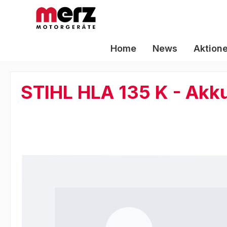
m Hauptinhalt springen
Zur Suche springen
Zur Hauptnavigation springen
Home
News
Aktion
STIHL HLA 135 K - Ak
Bildergalerie überspringen