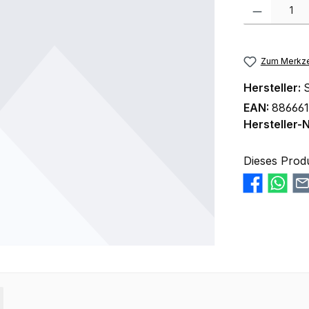
Produkt Anzah
Zum Merkze
Hersteller:
S
EAN:
88666
Hersteller-N
Dieses Prod