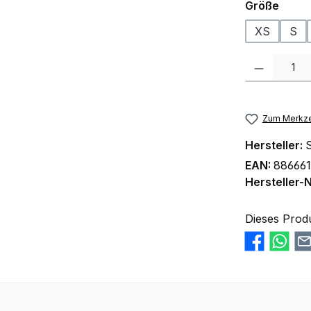
ausw
Größe
XS
S
Produkt Anzah
Zum Merkze
Hersteller:
S
EAN:
88666
Hersteller-N
Dieses Prod