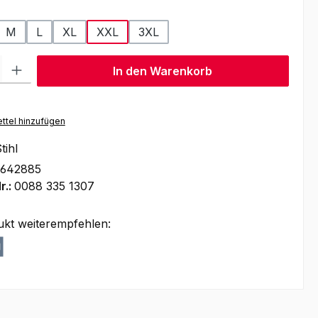
ählen
M
L
XL
XXL
3XL
l: Gib den gewünschten Wert ein oder benutze die Schaltflächen um
In den Warenkorb
ttel hinzufügen
tihl
1642885
r.:
0088 335 1307
ukt weiterempfehlen: