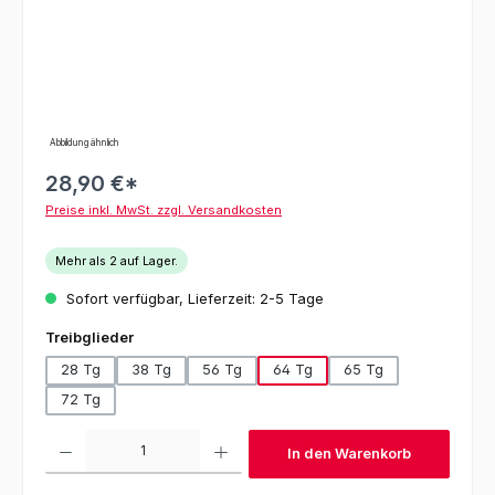
Abbildung ähnlich
28,90 €*
Preise inkl. MwSt. zzgl. Versandkosten
Mehr als 2 auf Lager.
Sofort verfügbar, Lieferzeit: 2-5 Tage
auswählen
Treibglieder
28 Tg
38 Tg
56 Tg
64 Tg
65 Tg
72 Tg
Produkt Anzahl: Gib den gewünschten Wert ein oder benutze die Schaltfl
In den Warenkorb