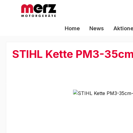
m Hauptinhalt springen
Zur Suche springen
Zur Hauptnavigation springen
Home
News
Aktion
STIHL Kette PM3-35cm
Bildergalerie überspringen