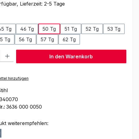
fügbar, Lieferzeit: 2-5 Tage
auswählen
r
45 Tg
46 Tg
50 Tg
51 Tg
52 Tg
53 Tg
5 Tg
56 Tg
57 Tg
62 Tg
l: Gib den gewünschten Wert ein oder benutze die Schaltflächen um
In den Warenkorb
ttel hinzufügen
tihl
1340070
r.:
3636 000 0050
ukt weiterempfehlen: