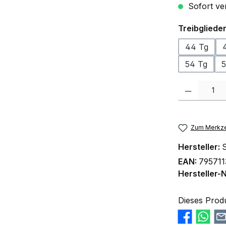
Sofort ver
Treibgliede
44 Tg
54 Tg
5
Produkt Anzah
Zum Merkze
Hersteller:
S
EAN:
79571
Hersteller-N
Dieses Prod