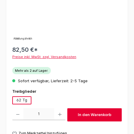
Abbildung ähnlich
82,50 €*
Preise inkl. MwSt. zzgl. Versandkosten
Mehr als 2 auf Lager.
Sofort verfügbar, Lieferzeit: 2-5 Tage
auswählen
Treibglieder
62 Tg
Produkt Anzahl: Gib den gewünschten Wert ein oder benutze die Schaltfl
In den Warenkorb
Zum Merkzettel hinzufügen