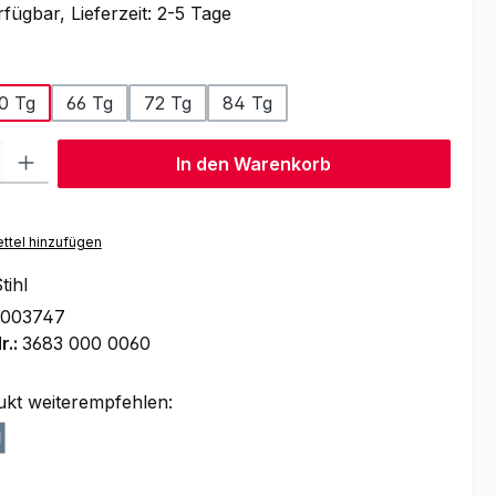
fügbar, Lieferzeit: 2-5 Tage
auswählen
r
0 Tg
66 Tg
72 Tg
84 Tg
l: Gib den gewünschten Wert ein oder benutze die Schaltflächen um
In den Warenkorb
ttel hinzufügen
tihl
1003747
r.:
3683 000 0060
ukt weiterempfehlen: