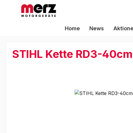
m Hauptinhalt springen
Zur Suche springen
Zur Hauptnavigation springen
Home
News
Aktion
STIHL Kette RD3-40cm
Bildergalerie überspringen