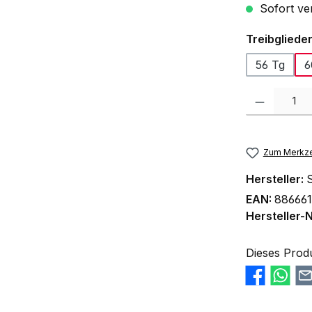
Sofort ver
Treibgliede
56 Tg
6
Produkt Anzah
Zum Merkze
Hersteller:
S
EAN:
88666
Hersteller-N
Dieses Prod