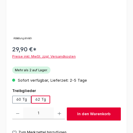
Abbildung ähnlich
29,90 €*
Preise inkl. MwSt. zzgl. Versandkosten
Mehr als 2 auf Lager.
Sofort verfügbar, Lieferzeit: 2-5 Tage
auswählen
Treibglieder
60 Tg
62 Tg
Produkt Anzahl: Gib den gewünschten Wert ein oder benutze die Schaltfl
In den Warenkorb
Zum Merkzettel hinzufügen