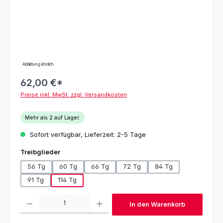
Abbildung ähnlich
62,00 €*
Preise inkl. MwSt. zzgl. Versandkosten
Mehr als 2 auf Lager.
Sofort verfügbar, Lieferzeit: 2-5 Tage
auswählen
Treibglieder
56 Tg
60 Tg
66 Tg
72 Tg
84 Tg
91 Tg
114 Tg
Produkt Anzahl: Gib den gewünschten Wert ein oder benutze die Schaltfl
In den Warenkorb