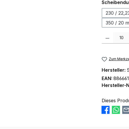
Scheibendu
230 / 22,
350 / 20 
Produkt Anzah
Zum Merkze
Hersteller:
S
EAN:
88666
Hersteller-N
Dieses Prod