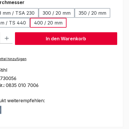
auswählen
rchmesser
23 mm / TSA 230
300 / 20 mm
350 / 20 mm
mm / TS 440
400 / 20 mm
l: Gib den gewünschten Wert ein oder benutze die Schaltflächen um
In den Warenkorb
ttel hinzufügen
tihl
1730056
r.:
0835 010 7006
ukt weiterempfehlen: