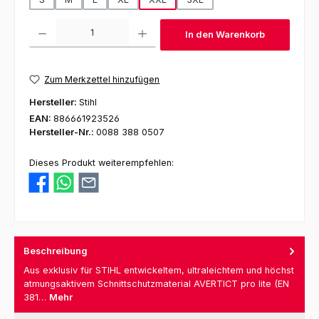
Produkt Anzahl: Gib den gewünschten Wert ein oder benutze die Schaltfl
In den Warenkorb
Zum Merkzettel hinzufügen
Hersteller:
Stihl
EAN:
886661923526
Hersteller-Nr.:
0088 388 0507
Dieses Produkt weiterempfehlen:
Beschreibung
Aus exklusiv für STIHL entwickeltem, ultraleichtem und höchst
atmungsaktivem Schnittschutzmaterial AVERTICT pro lite (EN
381…
Mehr