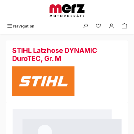
Zum Hauptinhalt springen
Navigation
STIHL Latzhose DYNAMIC
DuroTEC, Gr. M
Bildergalerie überspringen