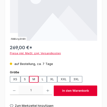
Abbildung ähnlich
269,00 €*
Preise inkl. MwSt. zzgl. Versandkosten
auf Bestellung, ca. 7 Tage
auswählen
Größe
XS
S
M
L
XL
XXL
3XL
Produkt Anzahl: Gib den gewünschten Wert ein oder benutze die Schaltfl
In den Warenkorb
Zum Merkzettel hinzufügen