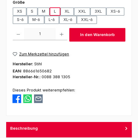
auswählen
Größe
XS
S
M
L
XL
XXL
3XL
XS-6
S-6
M-6
L-6
XL-6
XXL-6
Produkt Anzahl: Gib den gewünschten Wert ein oder benutze die Schaltfl
In den Warenkorb
Zum Merkzettel hinzufügen
Hersteller:
Stihl
EAN:
886661650682
Hersteller-Nr.:
0088 388 1305
Dieses Produkt weiterempfehlen:
Beschreibung